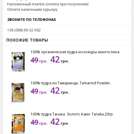
Наложенный платёж (оплата при получении)
креме пудру нанести на кожу на 10-15 минут, потом
Оплата наличными курьеру
тщательно смыть.
ЗВОНИТЕ ПО ТЕЛЕФОНАХ
Масса нетто: 20 грамм.
+38 (068) 69-32-562
ПОХОЖИЕ ТОВАРЫ
100% органическая пудра из кожуры мангостина.
42
49
грн.
грн.
100% пудра из Тамаринда. Tamarind Powder.
42
49
грн.
грн.
100% пудра Танака. Золото Азии. Tanaka.20гр.
42
49
грн.
грн.