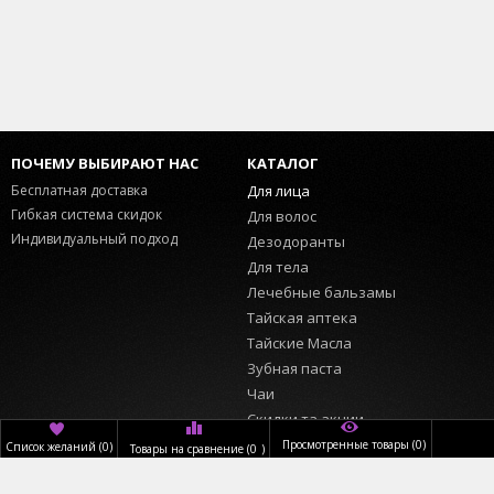
ПОЧЕМУ ВЫБИРАЮТ НАС
КАТАЛОГ
Бесплатная доставка
Для лица
Гибкая система скидок
Для волос
Индивидуальный подход
Дезодоранты
Для тела
Лечебные бальзамы
Тайская аптека
Тайские Масла
Зубная паста
Чаи
Скидки та акции
Просмотренные товары
(0)
Список желаний
(
0
)
Товары на сравнение
(
0
)
ИНФОРМАЦИЯ
ПОЛЬЗОВАТЕЛЬ
Главная
Вход