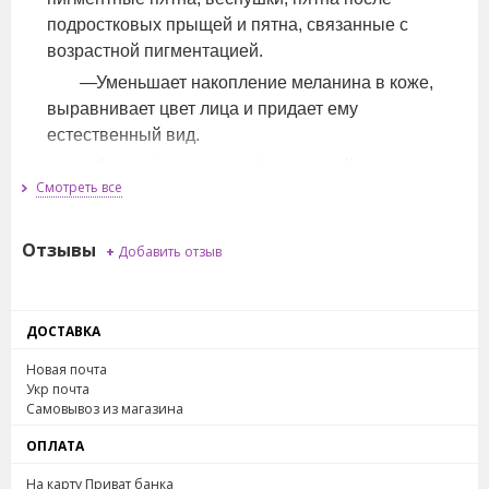
подростковых прыщей и пятна, связанные с
возрастной пигментацией.
Уменьшает накопление меланина в коже,
выравнивает цвет лица и придает ему
естественный вид.
Способствует выработке кожей коллагена
Смотреть все
Пудра Махад подходит для любого возраста и
является популярным средством тайской косметики.
Отзывы
+
Добавить отзыв
Противопоказанием может быть только
индивидуальная непереносимость.
ДОСТАВКА
Порошок можно добавлять в скрабы, маски,
Новая почта
кремы для лица или пользоваться в «чистом» виде,
Укр почта
разбавив водой, кефиром, йогуртом до консистенции
Самовывоз из магазина
сметаны.
ОПЛАТА
Способ применения: разведенную в воде или в
На карту Приват банка