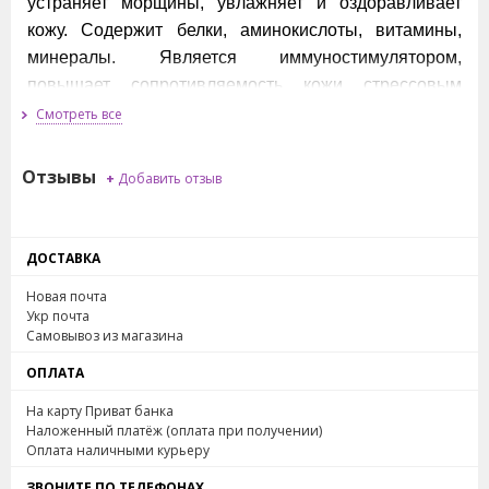
устраняет морщины, увлажняет и оздоравливает
кожу. Содержит белки, аминокислоты, витамины,
минералы. Является иммуностимулятором,
повышает сопротивляемость кожи стрессовым
факторам, насыщает клетки кислородом.
Смотреть все
Экстракт корня солодки (лакрица)
- ускоряет
Отзывы
+
Добавить отзыв
восстановление тканей, стимулирует формирование
волокон коллагена, разглаживает морщины.
Регулирует работу сальных желез. Нормализует
ДОСТАВКА
выработку меланина в коже.
Новая почта
Укр почта
Экстракт пшеницы
- хорошо усваивается
Самовывоз из магазина
кожей, питает, обеспечивает лифтинг. Омолаживает,
ОПЛАТА
регенерирует, используется в средствах для зрелой
кожи.
На карту Приват банка
Наложенный платёж (оплата при получении)
Оплата наличными курьеру
Экстракт мяты
- антисептик, обладающий
противовоспалительными и бактерицидными
ЗВОНИТЕ ПО ТЕЛЕФОНАХ