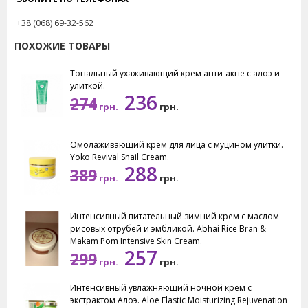
свойствами. Нормализует выработку кожного жира.
+38 (068) 69-32-562
Успокаивает, укрепляет капиляры.
ПОХОЖИЕ ТОВАРЫ
Применение:
наносить на очищенную
Тональный ухаживающий крем анти-акне с алоэ и
влажную кожу лица и шеи утром и вечером.
улиткой.
236
274
Масса нетто: 10 грамм.
грн.
грн.
Омолаживающий крем для лица с муцином улитки.
Yoko Revival Snail Cream.
288
389
грн.
грн.
Интенсивный питательный зимний крем с маслом
рисовых отрубей и эмбликой. Abhai Rice Bran &
Makam Pom Intensive Skin Cream.
257
299
грн.
грн.
Интенсивный увлажняющий ночной крем с
экстрактом Алоэ. Aloe Elastic Moisturizing Rejuvenation