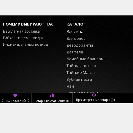
ПОЧЕМУ ВЫБИРАЮТ НАС
КАТАЛОГ
Бесплатная доставка
Для лица
Гибкая система скидок
Для волос
Индивидуальный подход
Дезодоранты
Для тела
Лечебные бальзамы
Тайская аптека
Тайские Масла
Зубная паста
Чаи
Скидки та акции
Просмотренные товары
(0)
Список желаний
(
0
)
Товары на сравнение
(
0
)
ИНФОРМАЦИЯ
ПОЛЬЗОВАТЕЛЬ
Главная
Вход
О нас
Регистрация
Доставка
Обратный звонок
Оплата