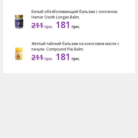
Белый обезболивающий бальзам с лонганом.
Hamar Osoth Longan Balm.
181
211
грн.
грн.
Жёлтый тайский бальзам на кокосовом масле с
пачули. Compound Plai Balm.
181
211
грн.
грн.