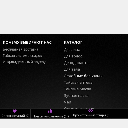
ПОЧЕМУ ВЫБИРАЮТ НАС
КАТАЛОГ
Бесплатная доставка
Для лица
Гибкая система скидок
Для волос
Индивидуальный подход
Дезодоранты
Для тела
Лечебные бальзамы
Тайская аптека
Тайские Масла
Зубная паста
Чаи
Скидки та акции
Просмотренные товары
(0)
Список желаний
(
0
)
Товары на сравнение
(
0
)
ИНФОРМАЦИЯ
ПОЛЬЗОВАТЕЛЬ
Главная
Вход