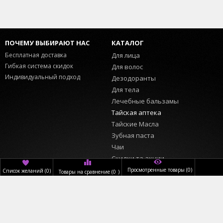
ПОЧЕМУ ВЫБИРАЮТ НАС
КАТАЛОГ
Бесплатная доставка
Для лица
Гибкая система скидок
Для волос
Индивидуальный подход
Дезодоранты
Для тела
Лечебные бальзамы
Тайская аптека
Тайские Масла
Зубная паста
Чаи
Скидки та акции
Просмотренные товары
(0)
Список желаний
(
0
)
Товары на сравнение
(
0
)
ИНФОРМАЦИЯ
ПОЛЬЗОВАТЕЛЬ
Главная
Вход
О нас
Регистрация
Доставка
Обратный звонок
Оплата