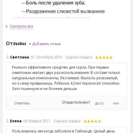
Боль после удаления зуба.
Раздражение слизистой вызванное
зубными протезами или брекетами.
Смотреть все
Хронический тонзиллит, ангина.
Стоматит.
Отзывы
+
Добавить отзыв
Неприятный запах изо рта.
Светлана
01
Сентября
2016
Оценка товара:
Применение:
распылять по 1-2 дозе 3 раза в
день. Рекомендуется использовать после еды.
Реально эффективное средство для горла. При первых
Противопоказания:
симптомах хватает двух раз использования. В составе только
индивидуальная
натуральные компоненты, без химии. Малость резковатый,
непереносимость компонентов.
но к нему привыкаешь. Ребенок 4,5лет переносит спокойно.
Зато пшикнули и не болеем дальше.
Произведено INTERTHAI PHARMACEUTICAL
MANUFACTURING LTD, Бангкок, Таиланд, для
Отзыв полезен?
Ответить
Да
(1)
Нет
MEDA PHARMA GMBH&Co, Bad Homburg, Germany.
Елена
06
Января
2017
Оценка товара:
Масса нетто: 15 мл.
Пользовалась им когда заболела в Тайланде. Целый день