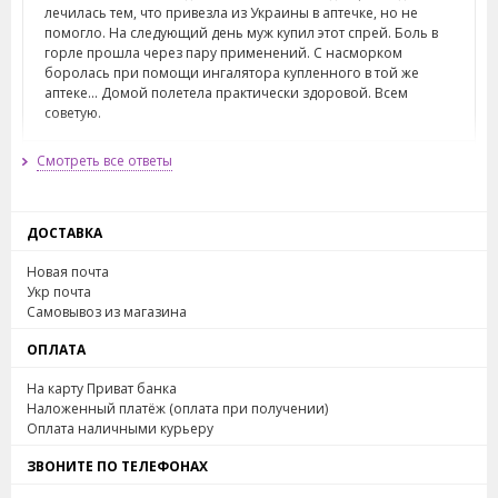
лечилась тем, что привезла из Украины в аптечке, но не
помогло. На следующий день муж купил этот спрей. Боль в
горле прошла через пару применений. С насморком
боролась при помощи ингалятора купленного в той же
аптеке... Домой полетела практически здоровой. Всем
советую.
Смотреть все ответы
Отзыв полезен?
Ответить
Да
(1)
Нет
ДОСТАВКА
Медина
02
Мая
2017
Оценка товара:
Новая почта
Добрый день. Как часто можно пшикать ребенку 6 лет? Он
Укр почта
без антибиотика? Точно натуральный состав?
Самовывоз из магазина
Отзыв полезен?
Ответить
Да
(1)
Нет
ОПЛАТА
На карту Приват банка
Наложенный платёж (оплата при получении)
Administrator
02
Мая
2017
Оплата наличными курьеру
Да, это средство исключительно на натуральной основе.
ЗВОНИТЕ ПО ТЕЛЕФОНАХ
Пшикать нужно когда болит. Ограничений нет.