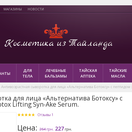
МАГАЗИНЫ
НОВОСТИ
ДЛЯ
ЛЕЧЕБНЫЕ
ТАЙСКАЯ
ТАЙСКИЕ
АНТЫ
ТЕЛА
БАЛЬЗАМЫ
АПТЕКА
МАСЛА
Антивозрастная сыворотка для лица «Альтернатива Ботоксу» с пептидом зме
тка для лица «Альтернатива Ботоксу» с
tox Lifting Syn-Ake Serum.
Отзывы 1
Цена:
227
264
грн.
грн.