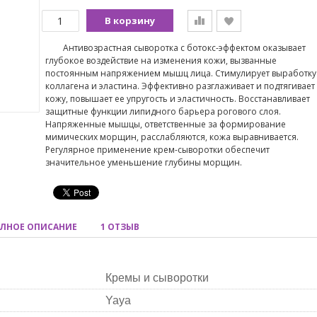
В корзину
Антивозрастная сыворотка с ботокс-эффектом оказывает
глубокое воздействие на изменения кожи, вызванные
постоянным напряжением мышц лица. Стимулирует выработку
коллагена и эластина. Эффективно разглаживает и подтягивает
кожу, повышает ее упругость и эластичность. Восстанавливает
защитные функции липидного барьера рогового слоя.
Напряженные мышцы, ответственные за формирование
мимических морщин, расслабляются, кожа выравнивается.
Регулярное применение крем-сыворотки обеспечит
значительное уменьшение глубины морщин.
ЛНОЕ ОПИСАНИЕ
1 ОТЗЫВ
Кремы и сыворотки
Yaya