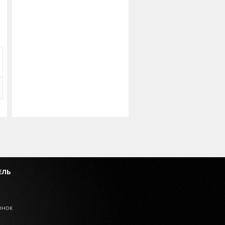
ЕЛЬ
онок