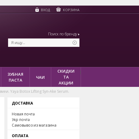
КОРЗИНА
ВХОД
Поиск по бренду
СКИДКИ
ЗУБНАЯ
ТА
ЧАИ
ПАСТА
АКЦИИ
и. Yaya Botox Lifting Syn-Ake Serum.
ДОСТАВКА
Новая почта
Укр почта
Самовывоз из магазина
ОПЛАТА