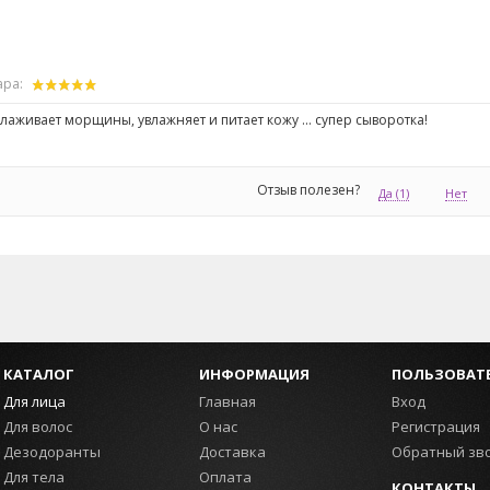
ара:
лаживает морщины, увлажняет и питает кожу ... супер сыворотка!
Отзыв полезен?
Да
(1)
Нет
КАТАЛОГ
ИНФОРМАЦИЯ
ПОЛЬЗОВАТ
Для лица
Главная
Вход
Для волос
О нас
Регистрация
Дезодоранты
Доставка
Обратный зв
Для тела
Оплата
КОНТАКТЫ