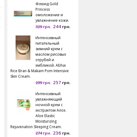
Флюид Gold
Princess
омоложение и
увлажнение кожи.
244
329
грн.
грн.
Интенсивный
питательный
зимний крем с
маслом рисовых
отрубей и
эмбликой. Abhai
Rice Bran & Makam Pom Intensive
Skin Cream.
257
299
грн.
грн.
Интенсивный
увлажняющий
ночной крем с
экстрактом Алоэ.
Aloe Elastic
Moisturizing
Rejuvenation Sleeping Cream.
236
274
грн.
грн.