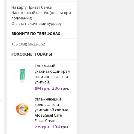
На карту Приват банка
Наложенный платёж (оплата при
получении)
Оплата наличными курьеру
ЗВОНИТЕ ПО ТЕЛЕФОНАХ
+38 (068) 69-32-562
ПОХОЖИЕ ТОВАРЫ
Тональный
ухаживающий крем
анти-акне с алоэ и
улиткой.
236
274
грн.
грн.
Увлажняющий
крем с алоэ и
улиточной слизью.
Aloe&Snail Care
Facial Cream.
194
279
грн.
грн.